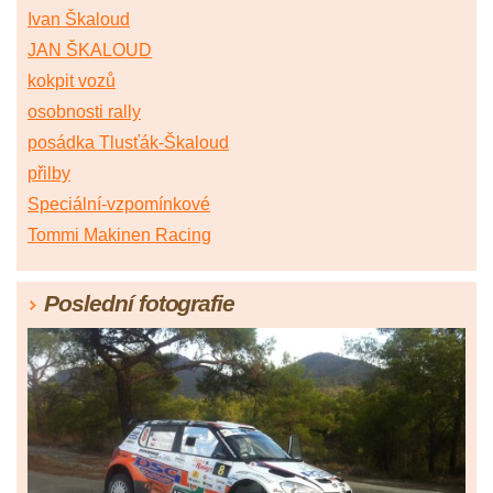
Ivan Škaloud
JAN ŠKALOUD
kokpit vozů
osobnosti rally
posádka Tlusťák-Škaloud
přilby
Speciální-vzpomínkové
Tommi Makinen Racing
Poslední fotografie