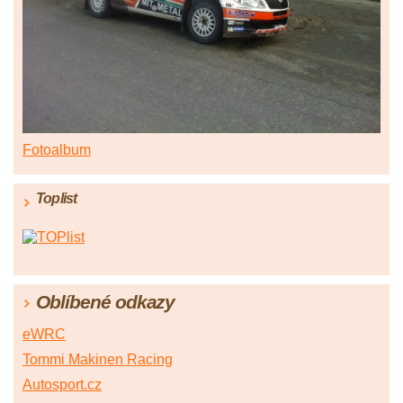
Fotoalbum
Toplist
Oblíbené odkazy
eWRC
Tommi Makinen Racing
Autosport.cz