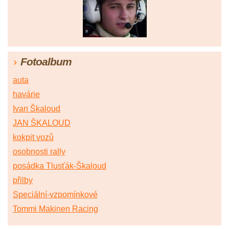
Fotoalbum
auta
havárie
Ivan Škaloud
JAN ŠKALOUD
kokpit vozů
osobnosti rally
posádka Tlusťák-Škaloud
přilby
Speciální-vzpomínkové
Tommi Makinen Racing