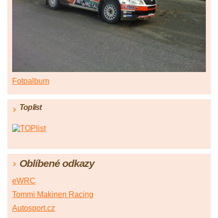
Fotoalbum
Toplist
Oblíbené odkazy
eWRC
Tommi Makinen Racing
Autosport.cz