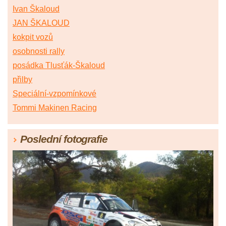
Ivan Škaloud
JAN ŠKALOUD
kokpit vozů
osobnosti rally
posádka Tlusťák-Škaloud
přilby
Speciální-vzpomínkové
Tommi Makinen Racing
Poslední fotografie