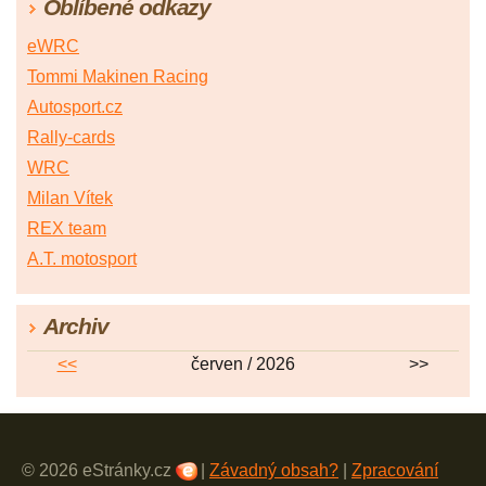
Oblíbené odkazy
eWRC
Tommi Makinen Racing
Autosport.cz
Rally-cards
WRC
Milan Vítek
REX team
A.T. motosport
Archiv
<<
červen / 2026
>>
© 2026 eStránky.cz
|
Závadný obsah?
|
Zpracování