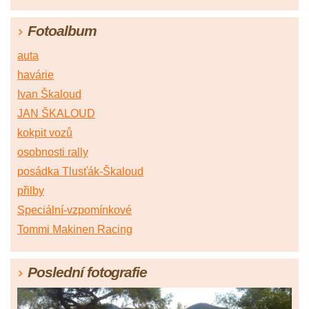
Fotoalbum
auta
havárie
Ivan Škaloud
JAN ŠKALOUD
kokpit vozů
osobnosti rally
posádka Tlusťák-Škaloud
přilby
Speciální-vzpomínkové
Tommi Makinen Racing
Poslední fotografie