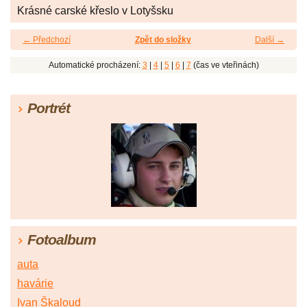
Krásné carské křeslo v Lotyšsku
← Předchozí
Zpět do složky
Další →
Automatické procházení:
3
|
4
|
5
|
6
|
7
(čas ve vteřinách)
Portrét
Fotoalbum
auta
havárie
Ivan Škaloud