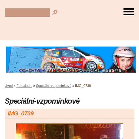
Úvod
»
Fotoalbum
»
Speciální-vzpomínkové
»
IMG_0739
Speciální-vzpomínkové
IMG_0739