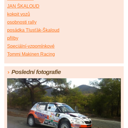
JAN ŠKALOUD
kokpit vozů
osobnosti rally
posádka Tlusťák-Škaloud
přilby
Speciální-vzpomínkové
Tommi Makinen Racing
Poslední fotografie