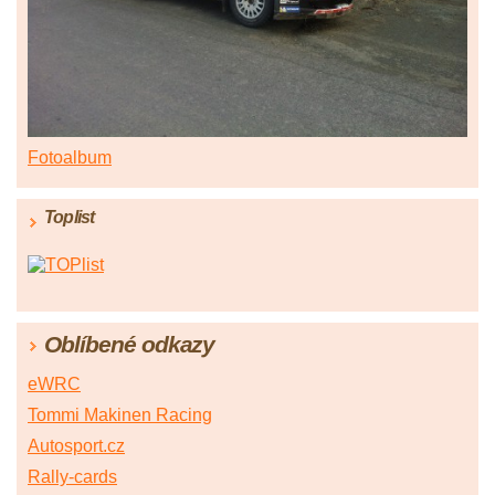
Fotoalbum
Toplist
Oblíbené odkazy
eWRC
Tommi Makinen Racing
Autosport.cz
Rally-cards